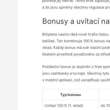
potřeba jej nahrát. Tento krok zajišťu
a že jsou splněny všechny regulace pr
Bonusy a uvítací n
Billybets casino láká nové hráče řadou
balíček. Ten kombinuje 100 % bonus na
vklad. Každý bonus má své vlastní pod
českém prostředí považováno za střed
Počáteční bonus je doplněn o free spin
jsou cashbacky a turnaje. Všechny tyto
v mobilní aplikaci, což usnadňuje využi
Typ bonusu
Uvítací 100 % (1. vklad)
do 10