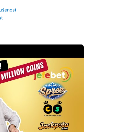
kušenost
st