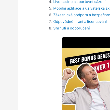
Live casino a sportovní sázení
Mobilní aplikace a uživatelská z
Zákaznická podpora a bezpečno
Odpovědné hraní a licencování
Shrnutí a doporučení