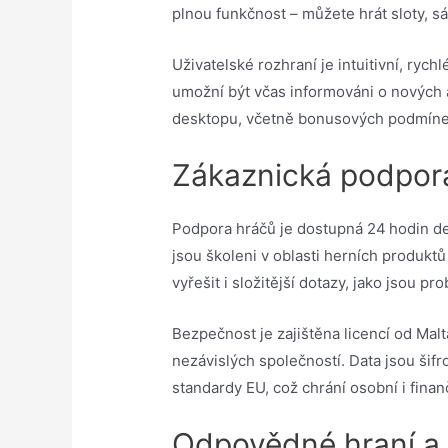
plnou funkčnost – můžete hrát sloty, s
Uživatelské rozhraní je intuitivní, rych
umožní být včas informováni o nových 
desktopu, včetně bonusových podmínek 
Zákaznická podpor
Podpora hráčů je dostupná 24 hodin den
jsou školeni v oblasti herních produkt
vyřešit i složitější dotazy, jako jsou 
Bezpečnost je zajištěna licencí od Mal
nezávislých společností. Data jsou šifr
standardy EU, což chrání osobní i finan
Odpovědné hraní a 