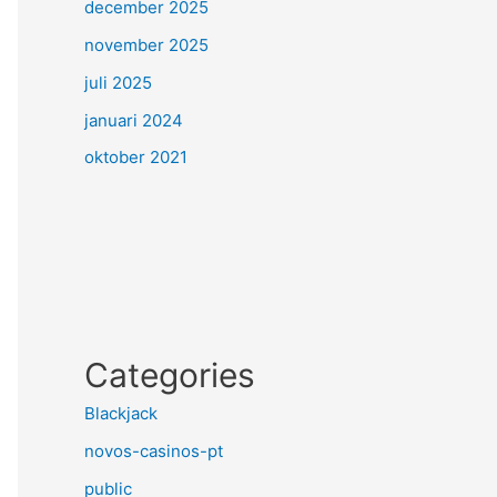
december 2025
november 2025
juli 2025
januari 2024
oktober 2021
Categories
Blackjack
novos-casinos-pt
public