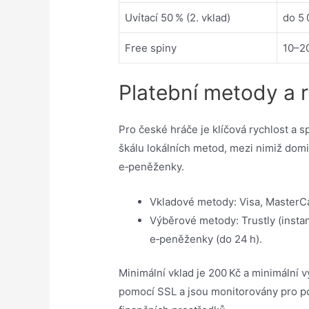
Uvítací 50 % (2. vklad)
do 5 
Free spiny
10–20
Platební metody a 
Pro české hráče je klíčová rychlost a sp
škálu lokálních metod, mezi nimiž domi
e‑peněženky.
Vkladové metody: Visa, MasterCard
Výběrové metody: Trustly (instan
e‑peněženky (do 24 h).
Minimální vklad je 200 Kč a minimální 
pomocí SSL a jsou monitorovány pro po