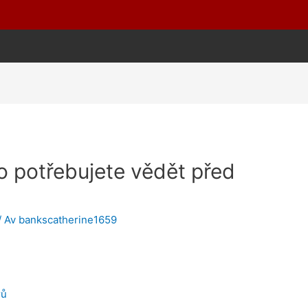
co potřebujete vědět před
/ Av
bankscatherine1659
rů