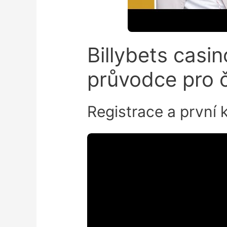
Billybets casin
průvodce pro 
Registrace a první 