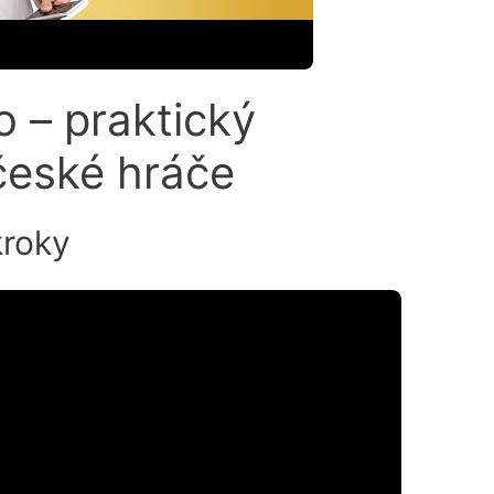
o – praktický
české hráče
kroky