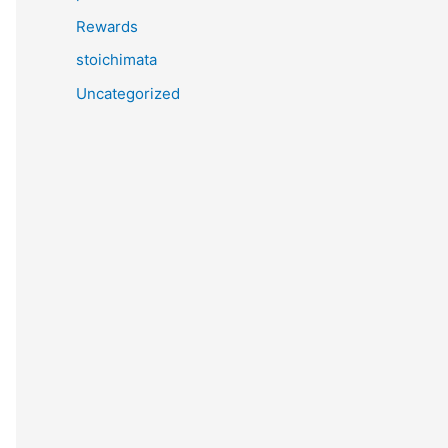
Rewards
stoichimata
Uncategorized