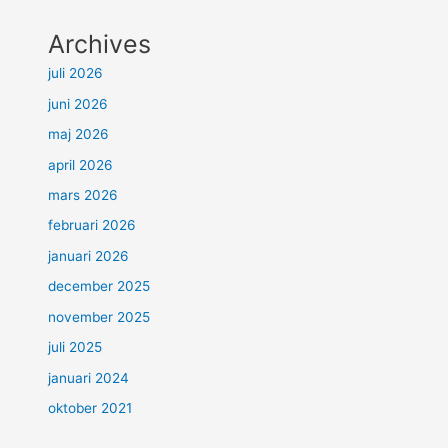
Archives
juli 2026
juni 2026
maj 2026
april 2026
mars 2026
februari 2026
januari 2026
december 2025
november 2025
juli 2025
januari 2024
oktober 2021