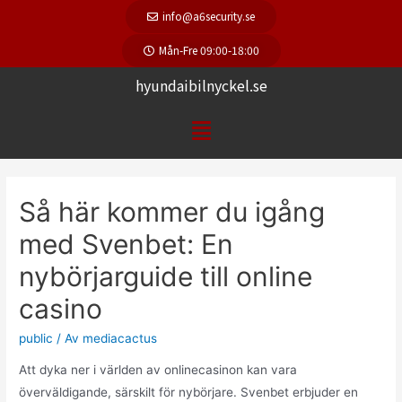
info@a6security.se
Mån-Fre 09:00-18:00
hyundaibilnyckel.se
Så här kommer du igång
med Svenbet: En
nybörjarguide till online
casino
public
/ Av
mediacactus
Att dyka ner i världen av onlinecasinon kan vara
överväldigande, särskilt för nybörjare. Svenbet erbjuder en