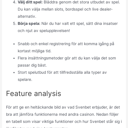
Välj ditt spel:
Bläddra genom det stora utbudet av spel.
Du kan välja mellan slots, bordsspel och live dealer-
alternativ.
Börja spela:
När du har valt ett spel, sätt dina insatser
och njut av spelupplevelsen!
Snabb och enkel registrering för att komma igång på
kortast möjliga tid.
Flera insättningsmetoder gör att du kan välja det som
passar dig bäst.
Stort spelutbud för att tillfredsställa alla typer av
spelare.
Feature analysis
För att ge en heltäckande bild av vad Svenbet erbjuder, är det
bra att jämföra funktionerna med andra casinon. Nedan följer
en tabell som visar viktiga funktioner och hur Svenbet står sig i