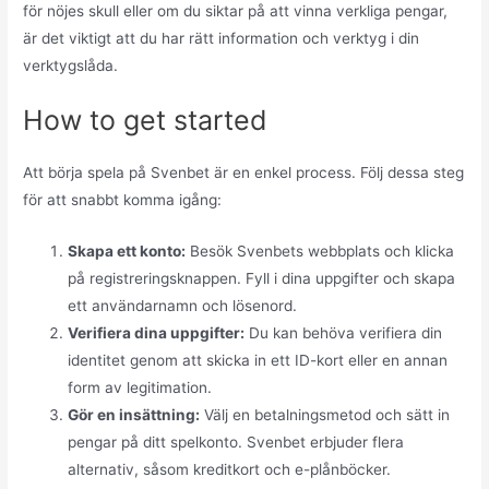
för nöjes skull eller om du siktar på att vinna verkliga pengar,
är det viktigt att du har rätt information och verktyg i din
verktygslåda.
How to get started
Att börja spela på Svenbet är en enkel process. Följ dessa steg
för att snabbt komma igång:
Skapa ett konto:
Besök Svenbets webbplats och klicka
på registreringsknappen. Fyll i dina uppgifter och skapa
ett användarnamn och lösenord.
Verifiera dina uppgifter:
Du kan behöva verifiera din
identitet genom att skicka in ett ID-kort eller en annan
form av legitimation.
Gör en insättning:
Välj en betalningsmetod och sätt in
pengar på ditt spelkonto. Svenbet erbjuder flera
alternativ, såsom kreditkort och e-plånböcker.