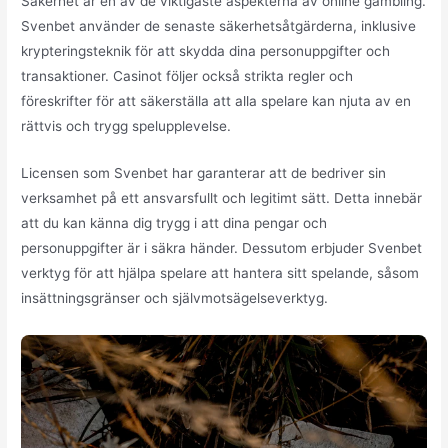
Säkerhet är en av de viktigaste aspekterna av online gambling.
Svenbet använder de senaste säkerhetsåtgärderna, inklusive
krypteringsteknik för att skydda dina personuppgifter och
transaktioner. Casinot följer också strikta regler och
föreskrifter för att säkerställa att alla spelare kan njuta av en
rättvis och trygg spelupplevelse.
Licensen som Svenbet har garanterar att de bedriver sin
verksamhet på ett ansvarsfullt och legitimt sätt. Detta innebär
att du kan känna dig trygg i att dina pengar och
personuppgifter är i säkra händer. Dessutom erbjuder Svenbet
verktyg för att hjälpa spelare att hantera sitt spelande, såsom
insättningsgränser och självmotsägelseverktyg.