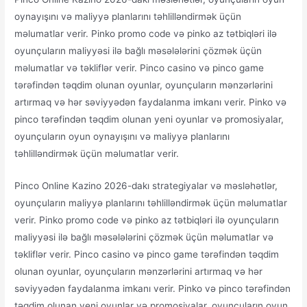
oynayışını və maliyyə planlarını təhlilləndirmək üçün
məlumatlar verir. Pinko promo code və pinko az tətbiqləri ilə
oyunçuların maliyyəsi ilə bağlı məsələlərini çözmək üçün
məlumatlar və təkliflər verir. Pinco casino və pinco game
tərəfindən təqdim olunan oyunlar, oyunçuların mənzərlərini
artırmaq və hər səviyyədən faydalanma imkanı verir. Pinko və
pinco tərəfindən təqdim olunan yeni oyunlar və promosiyalar,
oyunçuların oyun oynayışını və maliyyə planlarını
təhlilləndirmək üçün məlumatlar verir.
Pinco Online Kazino 2026-dakı strategiyalar və məsləhətlər,
oyunçuların maliyyə planlarını təhlilləndirmək üçün məlumatlar
verir. Pinko promo code və pinko az tətbiqləri ilə oyunçuların
maliyyəsi ilə bağlı məsələlərini çözmək üçün məlumatlar və
təkliflər verir. Pinco casino və pinco game tərəfindən təqdim
olunan oyunlar, oyunçuların mənzərlərini artırmaq və hər
səviyyədən faydalanma imkanı verir. Pinko və pinco tərəfindən
təqdim olunan yeni oyunlar və promosiyalar, oyunçuların oyun