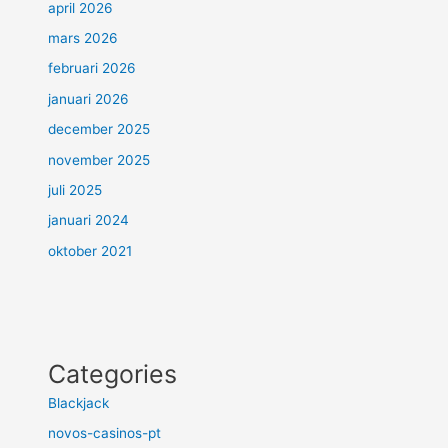
april 2026
mars 2026
februari 2026
januari 2026
december 2025
november 2025
juli 2025
januari 2024
oktober 2021
Categories
Blackjack
novos-casinos-pt