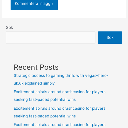
Sök
Sök
Recent Posts
Strategic access to gaming thrills with vegas–hero-
uk.uk explained simply
Excitement spirals around crashcasino for players
seeking fast-paced potential wins
Excitement spirals around crashcasino for players
seeking fast-paced potential wins
Excitement spirals around crashcasino for players