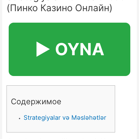
(Пинко Казино Онлайн)
▶️ OYNA
Содержимое
Strategiyalar və Məsləhətlər