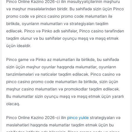
Pinco Online Kazino 2026-ci ilin məsuliyyətçilərinin məşhuru
və məşhur məsələlərindən biridir. Bu səhifədə sizin üçün Pinco
promo code və pinco casino promo code məlumatları ilə
birlikdə, oyunların məlumatları və strategiyaları təqdim
ediləcək. Pinco və Pinko adlı səhifələr, Pinco casino tərəfindən
təqdim olunur və bu səhifələr oyunçu məşq və məşq etmək
üçün idealdir.
Pinco game və Pinko az məlumatları ilə birlikdə, bu səhifədə
sizin üçün məşhur oyunlar haqqında məlumatlar, oyunların
tənzimləmələri və nəticələr təqdim ediləcək. Pinco casino və
pinco casino promo code məlumatları ilə birlikdə, sizin üçün
məşhur casino məlumatları və promokodlar təqdim ediləcək.
Bu məlumatlar sizin oyunçu məşq və məşq etmək üçün yararlı
olacaq.
Pinco Online Kazino 2026-ci ilin
pinco yukle
strategiyaları və
məsləhətləri haqqında məlumatlar təqdim etmək üçün bu