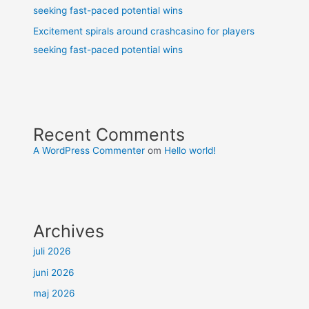
seeking fast-paced potential wins
Excitement spirals around crashcasino for players
seeking fast-paced potential wins
Recent Comments
A WordPress Commenter
om
Hello world!
Archives
juli 2026
juni 2026
maj 2026