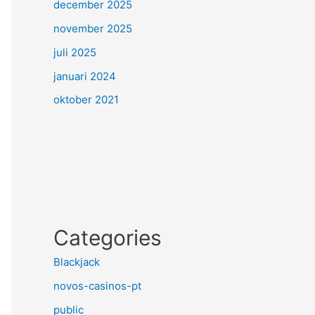
december 2025
november 2025
juli 2025
januari 2024
oktober 2021
Categories
Blackjack
novos-casinos-pt
public