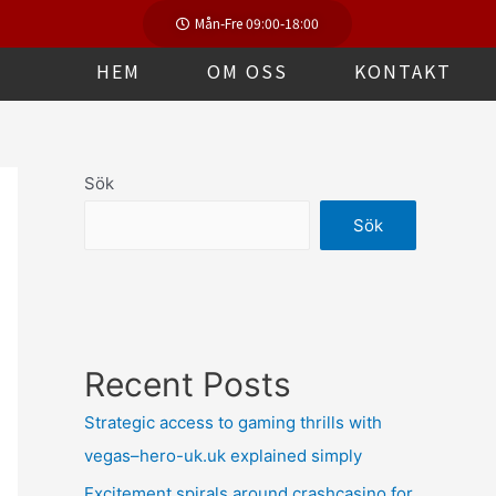
Mån-Fre 09:00-18:00
HEM
OM OSS
KONTAKT
Sök
Sök
Recent Posts
Strategic access to gaming thrills with
vegas–hero-uk.uk explained simply
Excitement spirals around crashcasino for