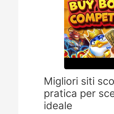
Migliori siti 
pratica per sc
ideale