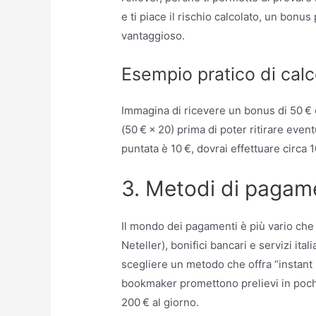
e ti piace il rischio calcolato, un bonu
vantaggioso.
Esempio pratico di calc
Immagina di ricevere un bonus di 50 €
(50 € × 20) prima di poter ritirare event
puntata è 10 €, dovrai effettuare circa
3. Metodi di pagame
Il mondo dei pagamenti è più vario che ma
Neteller), bonifici bancari e servizi it
scegliere un metodo che offra “instant 
bookmaker promettono prelievi in pochi
200 € al giorno.