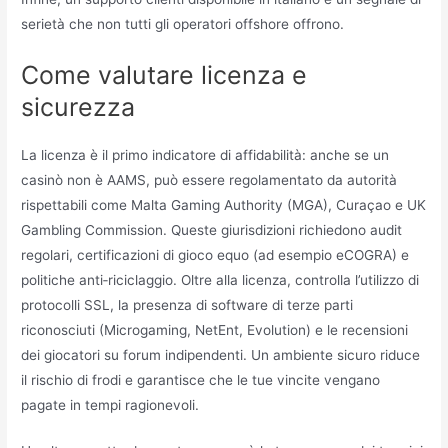
serietà che non tutti gli operatori offshore offrono.
Come valutare licenza e
sicurezza
La licenza è il primo indicatore di affidabilità: anche se un
casinò non è AAMS, può essere regolamentato da autorità
rispettabili come Malta Gaming Authority (MGA), Curaçao e UK
Gambling Commission. Queste giurisdizioni richiedono audit
regolari, certificazioni di gioco equo (ad esempio eCOGRA) e
politiche anti‑riciclaggio. Oltre alla licenza, controlla l’utilizzo di
protocolli SSL, la presenza di software di terze parti
riconosciuti (Microgaming, NetEnt, Evolution) e le recensioni
dei giocatori su forum indipendenti. Un ambiente sicuro riduce
il rischio di frodi e garantisce che le tue vincite vengano
pagate in tempi ragionevoli.