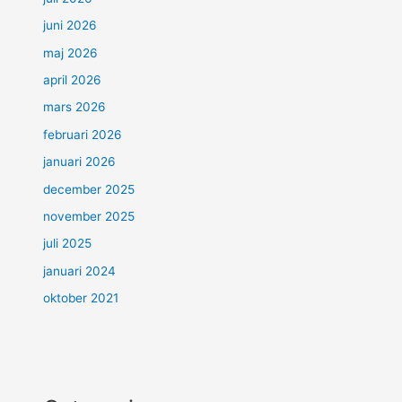
juni 2026
maj 2026
april 2026
mars 2026
februari 2026
januari 2026
december 2025
november 2025
juli 2025
januari 2024
oktober 2021