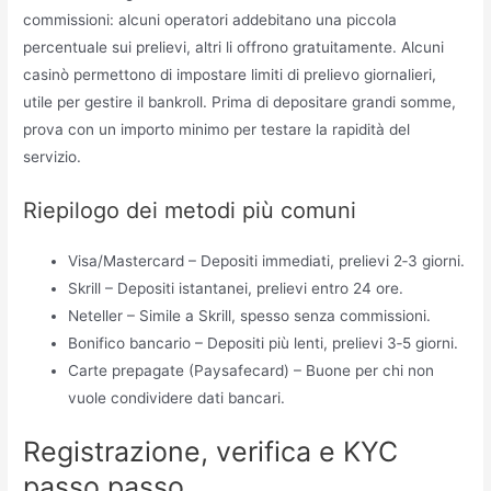
commissioni: alcuni operatori addebitano una piccola
percentuale sui prelievi, altri li offrono gratuitamente. Alcuni
casinò permettono di impostare limiti di prelievo giornalieri,
utile per gestire il bankroll. Prima di depositare grandi somme,
prova con un importo minimo per testare la rapidità del
servizio.
Riepilogo dei metodi più comuni
Visa/Mastercard – Depositi immediati, prelievi 2‑3 giorni.
Skrill – Depositi istantanei, prelievi entro 24 ore.
Neteller – Simile a Skrill, spesso senza commissioni.
Bonifico bancario – Depositi più lenti, prelievi 3‑5 giorni.
Carte prepagate (Paysafecard) – Buone per chi non
vuole condividere dati bancari.
Registrazione, verifica e KYC
passo passo