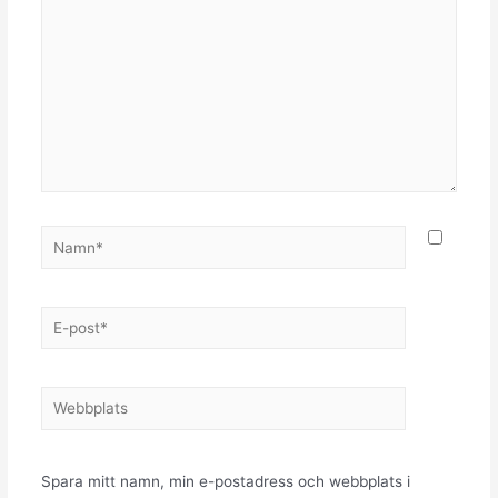
Spara mitt namn, min e-postadress och webbplats i