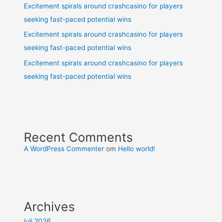
Excitement spirals around crashcasino for players
seeking fast-paced potential wins
Excitement spirals around crashcasino for players
seeking fast-paced potential wins
Excitement spirals around crashcasino for players
seeking fast-paced potential wins
Recent Comments
A WordPress Commenter
om
Hello world!
Archives
juli 2026