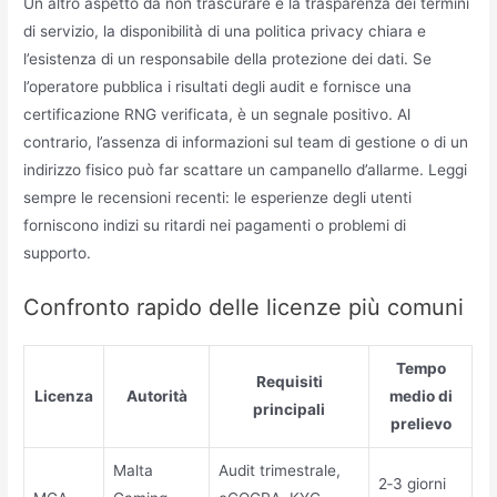
Un altro aspetto da non trascurare è la trasparenza dei termini
di servizio, la disponibilità di una politica privacy chiara e
l’esistenza di un responsabile della protezione dei dati. Se
l’operatore pubblica i risultati degli audit e fornisce una
certificazione RNG verificata, è un segnale positivo. Al
contrario, l’assenza di informazioni sul team di gestione o di un
indirizzo fisico può far scattare un campanello d’allarme. Leggi
sempre le recensioni recenti: le esperienze degli utenti
forniscono indizi su ritardi nei pagamenti o problemi di
supporto.
Confronto rapido delle licenze più comuni
Tempo
Requisiti
Licenza
Autorità
medio di
principali
prelievo
Malta
Audit trimestrale,
2‑3 giorni