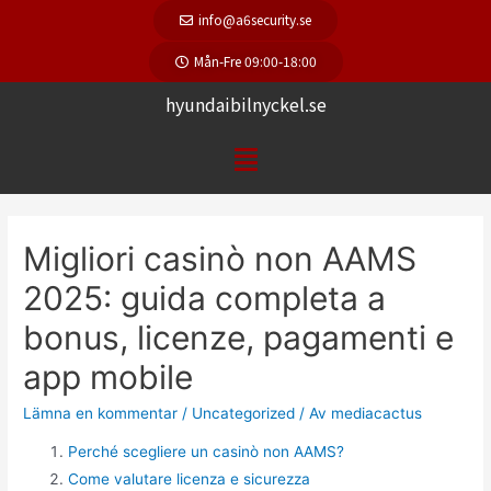
info@a6security.se
Mån-Fre 09:00-18:00
hyundaibilnyckel.se
Migliori casinò non AAMS
2025: guida completa a
bonus, licenze, pagamenti e
app mobile
Lämna en kommentar
/
Uncategorized
/ Av
mediacactus
Perché scegliere un casinò non AAMS?
Come valutare licenza e sicurezza