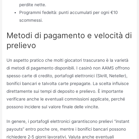
perdite nette.
Programmi fedeltà: punti accumulati per ogni €10
scommessi.
Metodi di pagamento e velocità di
prelievo
Un aspetto pratico che molti giocatori trascurano è la varietà
di metodi di pagamento disponibili. I casinò non AAMS offrono
spesso carte di credito, portafogli elettronici (Skrill, Neteller),
bonifici bancari e talvolta carte prepagate. La scelta influisce
direttamente sui tempi di deposito e prelievo. È importante
verificare anche le eventuali commissioni applicate, perché
possono incidere sul valore finale delle vincite.
In genere, i portafogli elettronici garantiscono prelievi “instant
payouts” entro poche ore, mentre i bonifici bancari possono
richiedere 2‑5 giorni lavorativi. Valuta anche eventuali