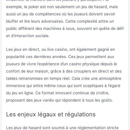
exemple, le poker est non seulement un jeu de hasard, mais
aussi un jeu de compétences où les joueurs doivent savoir
bluffer et lire leurs adversaires. Cette complexité attire un
public différent des machines à sous, souvent en quête de défi
et d’interaction sociale.
Les jeux en direct, ou live casino, ont également gagné en
popularité ces dernières années. Ces jeux permettent aux
joueurs de vivre l’expérience d’un casino physique depuis le
confort de leur maison, grâce à des croupiers en direct et des
tables retransmises en temps réel. Cela crée une atmosphère
immersive qui attire même ceux qui sont sceptiques à l’égard
du jeu en ligne. Ce format innovant continue de croître,
proposant des jeux variés qui répondent à tous les goûts.
Les enjeux légaux et régulations
Les jeux de hasard sont soumis à une réglementation stricte