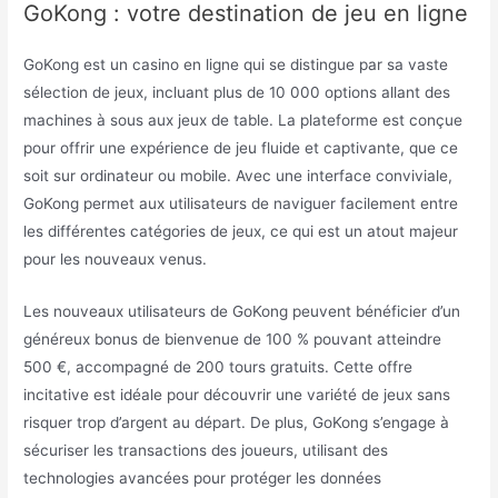
GoKong : votre destination de jeu en ligne
GoKong est un casino en ligne qui se distingue par sa vaste
sélection de jeux, incluant plus de 10 000 options allant des
machines à sous aux jeux de table. La plateforme est conçue
pour offrir une expérience de jeu fluide et captivante, que ce
soit sur ordinateur ou mobile. Avec une interface conviviale,
GoKong permet aux utilisateurs de naviguer facilement entre
les différentes catégories de jeux, ce qui est un atout majeur
pour les nouveaux venus.
Les nouveaux utilisateurs de GoKong peuvent bénéficier d’un
généreux bonus de bienvenue de 100 % pouvant atteindre
500 €, accompagné de 200 tours gratuits. Cette offre
incitative est idéale pour découvrir une variété de jeux sans
risquer trop d’argent au départ. De plus, GoKong s’engage à
sécuriser les transactions des joueurs, utilisant des
technologies avancées pour protéger les données