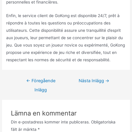
personnelles et financières.
Enfin, le service client de GoKong est disponible 24/7, prêt à
répondre à toutes les questions ou préoccupations des
utilisateurs. Cette disponibilité assure une tranquillité d’esprit
aux joueurs, leur permettant de se concentrer sur le plaisir du
jeu. Que vous soyez un joueur novice ou expérimenté, GoKong
propose une expérience de jeu riche et diversifiée, tout en
respectant les normes de sécurité et de responsabilité.
←
Föregående
Nästa Inlägg
→
Inlägg
Lämna en kommentar
Din e-postadress kommer inte publiceras.
Obligatoriska
fält är märkta
*