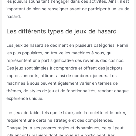
les joueurs souhaitant s’engager dans ces activités. Ainsi, il est
important de bien se renseigner avant de participer à un jeu de
hasard.
Les différents types de jeux de hasard
Les jeux de hasard se déclinent en plusieurs catégories. Parmi
les plus populaires, on trouve les machines à sous, qui
représentent une part significative des revenus des casinos.
Ces jeux sont simples à comprendre et offrent des jackpots
impressionnants, attirant ainsi de nombreux joueurs. Les
machines à sous peuvent également varier en termes de
thèmes, de styles de jeu et de fonctionnalités, rendant chaque
expérience unique.
Les jeux de table, tels que le blackjack, la roulette et le poker,
requièrent une certaine stratégie et des compétences.
Chaque jeu a ses propres règles et dynamiques, ce qui peut
influencer la manière dont les joueurs y participent. Par