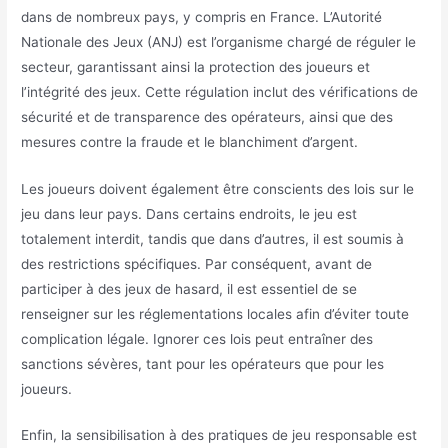
dans de nombreux pays, y compris en France. L’Autorité
Nationale des Jeux (ANJ) est l’organisme chargé de réguler le
secteur, garantissant ainsi la protection des joueurs et
l’intégrité des jeux. Cette régulation inclut des vérifications de
sécurité et de transparence des opérateurs, ainsi que des
mesures contre la fraude et le blanchiment d’argent.
Les joueurs doivent également être conscients des lois sur le
jeu dans leur pays. Dans certains endroits, le jeu est
totalement interdit, tandis que dans d’autres, il est soumis à
des restrictions spécifiques. Par conséquent, avant de
participer à des jeux de hasard, il est essentiel de se
renseigner sur les réglementations locales afin d’éviter toute
complication légale. Ignorer ces lois peut entraîner des
sanctions sévères, tant pour les opérateurs que pour les
joueurs.
Enfin, la sensibilisation à des pratiques de jeu responsable est