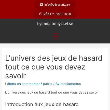
info@a6security.se
Mån-Fre 09:00-18:00
hyundaibilnyckel.se
L'univers des jeux de hasard
tout ce que vous devez
savoir
Lämna en kommentar
/
public
/ Av
mediacactus
L'univers des jeux de hasard tout ce que vous devez savoir
Introduction aux jeux de hasard