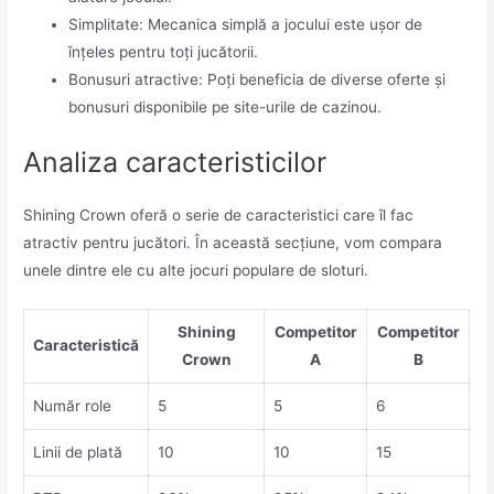
Simplitate: Mecanica simplă a jocului este ușor de
înțeles pentru toți jucătorii.
Bonusuri atractive: Poți beneficia de diverse oferte și
bonusuri disponibile pe site-urile de cazinou.
Analiza caracteristicilor
Shining Crown oferă o serie de caracteristici care îl fac
atractiv pentru jucători. În această secțiune, vom compara
unele dintre ele cu alte jocuri populare de sloturi.
Shining
Competitor
Competitor
Caracteristică
Crown
A
B
Număr role
5
5
6
Linii de plată
10
10
15