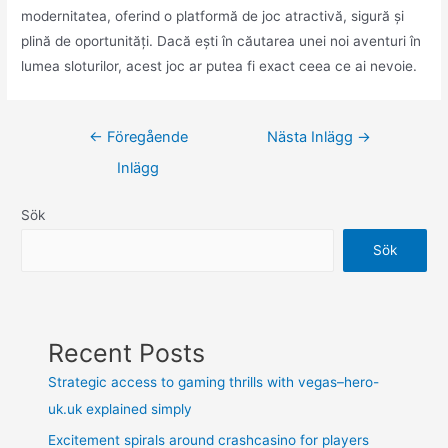
modernitatea, oferind o platformă de joc atractivă, sigură și
plină de oportunități. Dacă ești în căutarea unei noi aventuri în
lumea sloturilor, acest joc ar putea fi exact ceea ce ai nevoie.
←
Föregående
Nästa Inlägg
→
Inlägg
Sök
Sök
Recent Posts
Strategic access to gaming thrills with vegas–hero-
uk.uk explained simply
Excitement spirals around crashcasino for players