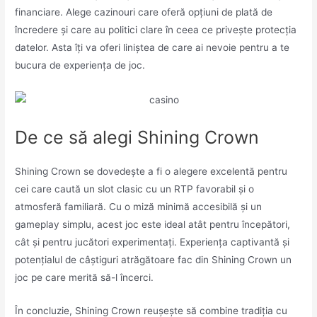
financiare. Alege cazinouri care oferă opțiuni de plată de
încredere și care au politici clare în ceea ce privește protecția
datelor. Asta îți va oferi liniștea de care ai nevoie pentru a te
bucura de experiența de joc.
De ce să alegi Shining Crown
Shining Crown se dovedește a fi o alegere excelentă pentru
cei care caută un slot clasic cu un RTP favorabil și o
atmosferă familiară. Cu o miză minimă accesibilă și un
gameplay simplu, acest joc este ideal atât pentru începători,
cât și pentru jucători experimentați. Experiența captivantă și
potențialul de câștiguri atrăgătoare fac din Shining Crown un
joc pe care merită să-l încerci.
În concluzie, Shining Crown reușește să combine tradiția cu