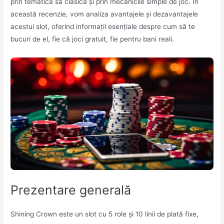
prin tematica sa clasică și prin mecanicile simple de joc. În
această recenzie, vom analiza avantajele și dezavantajele
acestui slot, oferind informații esențiale despre cum să te
bucuri de el, fie că joci gratuit, fie pentru bani reali.
Prezentare generală
Shining Crown este un slot cu 5 role și 10 linii de plată fixe,