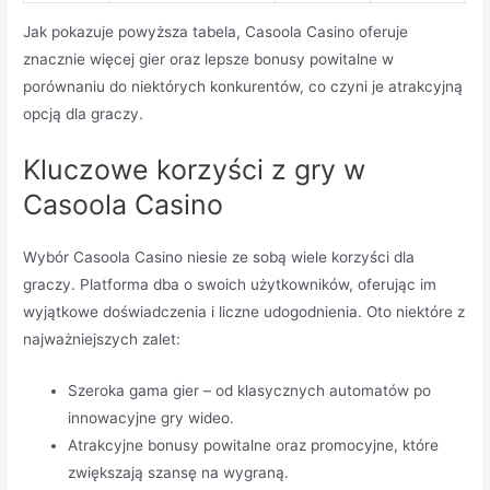
Jak pokazuje powyższa tabela, Casoola Casino oferuje
znacznie więcej gier oraz lepsze bonusy powitalne w
porównaniu do niektórych konkurentów, co czyni je atrakcyjną
opcją dla graczy.
Kluczowe korzyści z gry w
Casoola Casino
Wybór Casoola Casino niesie ze sobą wiele korzyści dla
graczy. Platforma dba o swoich użytkowników, oferując im
wyjątkowe doświadczenia i liczne udogodnienia. Oto niektóre z
najważniejszych zalet:
Szeroka gama gier – od klasycznych automatów po
innowacyjne gry wideo.
Atrakcyjne bonusy powitalne oraz promocyjne, które
zwiększają szansę na wygraną.