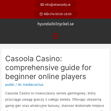
info@a6security.se
Mån-Fre 09:00-18:00
hyundaibilnyckel.se
Casoola Casino:
comprehensive guide for
beginner online players
public
/ Av
mediacactus
Casoola Casino to nowoczesny serwis gamingowy, który
przyciąga uwagę graczy z całego świata. Oferując obszerną
gamę gier oraz atrakcyjne bonusy, stanowi doskonałe miejsce