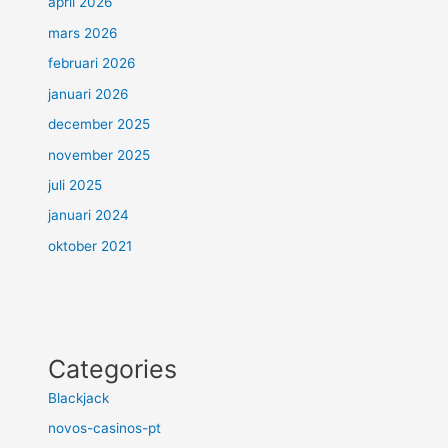
april 2026
mars 2026
februari 2026
januari 2026
december 2025
november 2025
juli 2025
januari 2024
oktober 2021
Categories
Blackjack
novos-casinos-pt