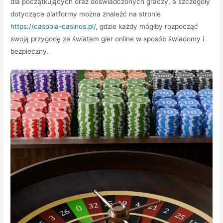
dla początkujących oraz doświadczonych graczy, a szczegóły
dotyczące platformy można znaleźć na stronie
https://casoola-casinos.pl/
, gdzie każdy mógłby rozpocząć
swoją przygodę ze światem gier online w sposób świadomy i
bezpieczny.