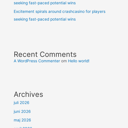
seeking fast-paced potential wins
Excitement spirals around crashcasino for players
seeking fast-paced potential wins
Recent Comments
A WordPress Commenter
om
Hello world!
Archives
juli 2026
juni 2026
maj 2026